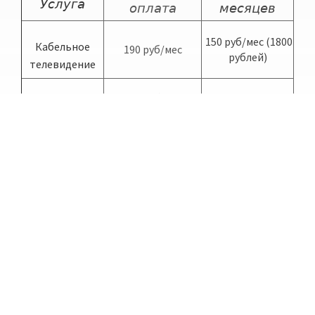
Услуга
оплата
месяцев
150 руб/мес (1800
Кабельное
190 руб/мес
рублей)
телевидение
IPTV
190 руб/мес
-
Лицензии
На осуществление деятельности в области
оказания услуг связи
На оказание тематических услуг связи